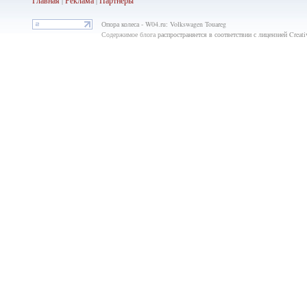
Главная
Реклама
Партнёры
|
|
Опора колеса - W04.ru: Volkswagen Touareg
Содержимое блога
распространяется в соответствии с лицензией Crea