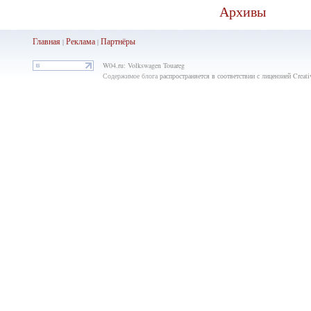
Архивы
Главная
Реклама
Партнёры
|
|
W04.ru: Volkswagen Touareg
Содержимое блога
распространяется в соответствии с лицензией Crea