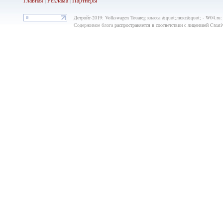
Главная
Реклама
Партнёры
|
|
Детройт-2019: Volkswagen Touareg класса &quot;люкс&quot; - W04.ru: 
Содержимое блога
распространяется в соответствии с лицензией Crea