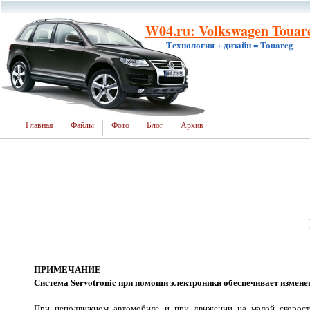
W04.ru: Volkswagen Touar
Технология + дизайн = Touareg
Главная
Файлы
Фото
Блог
Архив
ПРИМЕЧАНИЕ
Система Servotronic при помощи электроники обеспечивает изменен
При неподвижном автомобиле и при движении на малой скорости