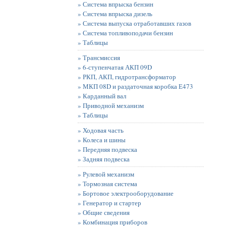
» Система впрыска бензин
» Система впрыска дизель
» Система выпуска отработавших газов
» Система топливоподачи бензин
» Таблицы
» Трансмиссия
» 6-ступенчатая АКП 09D
» РКП, АКП, гидротрансформатор
» МКП 08D и раздаточная коробка Е473
» Карданный вал
» Приводной механизм
» Таблицы
» Ходовая часть
» Колеса и шины
» Передняя подвеска
» Задняя подвеска
» Рулевой механизм
» Тормозная система
» Бортовое электрооборудование
» Генератор и стартер
» Общие сведения
» Комбинация приборов