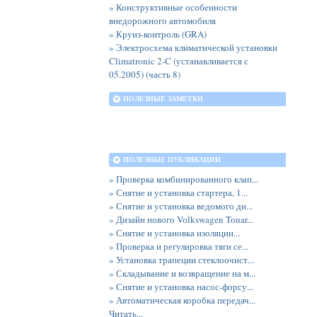
» Конструктивные особенности
внедорожного автомобиля
» Круиз-контроль (GRA)
» Электросхема климатической установки
Climatronic 2-C (устанавливается с
05.2005) (часть 8)
ПОЛЕЗНЫЕ ЗАМЕТКИ
ПОЛЕЗНЫЕ ПУБЛИКАЦИИ
» Проверка комбинированного клап...
» Снятие и установка стартера, 1...
» Снятие и установка ведомого ди...
» Дизайн нового Volkswagen Touar...
» Снятие и установка изоляции...
» Проверка и регулировка тяги се...
» Установка трапеции стеклоочист...
» Складывание и возвращение на м...
» Снятие и установка насос-форсу...
» Автоматическая коробка передач...
Читать...