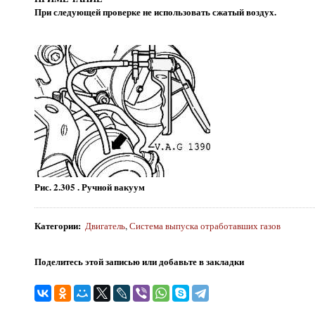
При следующей проверке не использовать сжатый воздух.
Рис. 2.305 . Ручной вакуум
Категории
:
Двигатель
,
Система выпуска отработавших газов
Поделитесь этой записью или добавьте в закладки