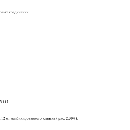
говых соединений
 N112
( рис. 2.304 ).
112 от комбинированного клапана