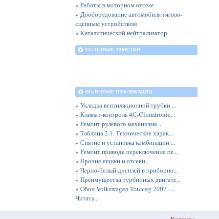
» Работы в моторном отсеке
» Дооборудование автомобиля тягово-
сцепным устройством
» Каталитический нейтрализатор
ПОЛЕЗНЫЕ ЗАМЕТКИ
ПОЛЕЗНЫЕ ПУБЛИКАЦИИ
» Укладка вентиляционной трубки ...
» Климат-контроль 4C-Climatronic...
» Ремонт рулевого механизма...
» Таблица 2.1. Технические харак...
» Снятие и установка комбинации ...
» Ремонт привода переключения пе...
» Прочие ящики и отсеки...
» Черно-белый дисплей в приборно...
» Преимущества турбинных двигате...
» Обои Volkswagen Touareg 2007 -...
Читать...