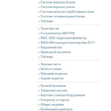
» Система впрыска бензин
» Система впрыска дизель
» Система выпуска отработавших газов
» Система топливоподачи бензин
» Таблицы
» Трансмиссия
» 6-ступенчатая АКП 09D
» РКП, АКП, гидротрансформатор
» МКП 08D и раздаточная коробка Е473
» Карданный вал
» Приводной механизм
» Таблицы
» Ходовая часть
» Колеса и шины
» Передняя подвеска
» Задняя подвеска
» Рулевой механизм
» Тормозная система
» Бортовое электрооборудование
» Генератор и стартер
» Общие сведения
» Комбинация приборов