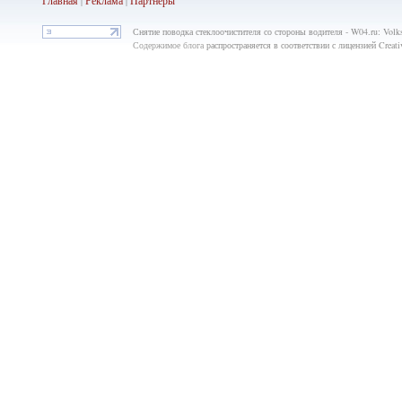
Главная
Реклама
Партнёры
|
|
Снятие поводка стеклоочистителя со стороны водителя - W04.ru: Volk
Содержимое блога
распространяется в соответствии с лицензией Crea