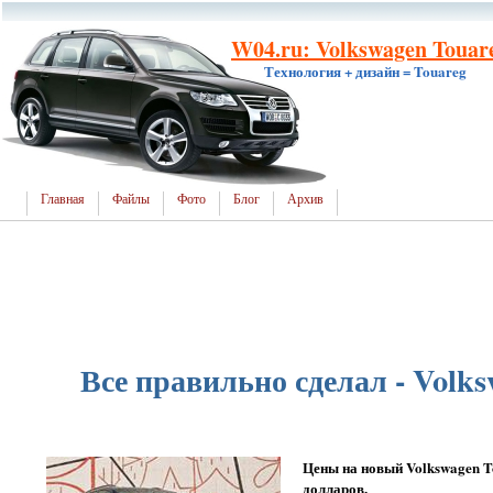
W04.ru: Volkswagen Touare
Технология + дизайн = Touareg
Главная
Файлы
Фото
Блог
Архив
Все правильно сделал - Volk
Цены на новый Volkswagen To
долларов.