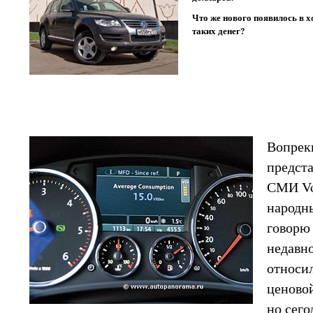
Что же нового появилось в х
таких денег?
Вопрек
предст
СМИ Vo
народн
говорю 
недавн
относи
ценово
но сего