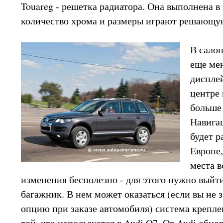
Touareg - решетка радиатора. Она выполнена в 
количество хрома и размеры играют решающу
В салон
еще ме
диспле
центре 
больше 
Навига
будет р
Европе,
места в
изменения бесполезно - для этого нужно выйт
багажник. В нем может оказаться (если вы не 
опцию при заказе автомобиля) система крепле
той, что используется в Audi Q7. От Audi обн