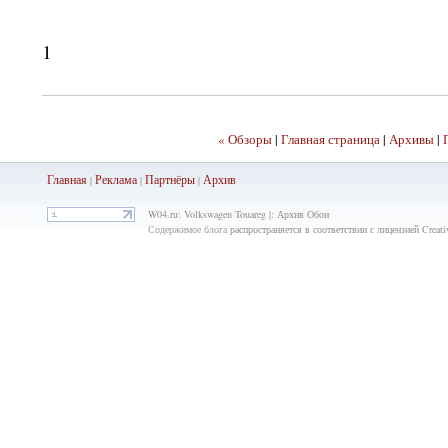
1
« Обзоры
|
Главная страница
|
Архивы
|
Главная
Реклама
Партнёры
Ар
хив
|
|
|
W04.ru: Volkswagen Touareg |: Архив Обои
Содержимое блога
распространяется в соответствии с лицензией Crea