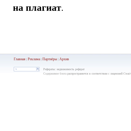
на плагиат
.
Главная
Реклама
Партнёры
Ар
хив
|
|
|
Рефераты: недвижимость реферат
Содержимое блога
распространяется в соответствии с лицензией Crea