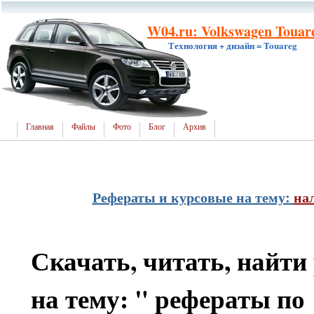
W04.ru: Volkswagen Touare
Технология + дизайн = Touareg
Главная
Файлы
Фото
Блог
Архив
Рефераты и курсовые на тему:
на
Скачать, читать, найти
на тему:
" рефераты по