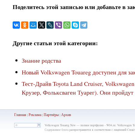
Поделитесь этой записью или добавьте в за
Другие статьи этой категории:
Знание родства
Новый Volkswagen Touareg доступен для за
Тест-Драйв Toyota Land Cruiser, Volkswage
Крузер, Фольксваген Туарег). Они пройдут
Главная
Реклама
Партнёры
Ар
хив
|
|
|
Volkswagen Touareg New — полное портфолио - W04.ru: Volkswagen Tou
Содержимое блога
распространяется в соответствии с лицензией Crea