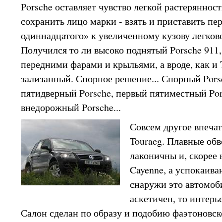
Porsche оставляет чувство легкой растеряннос
сохранить лицо марки - взять и приставить пе
одиннадцатого» к увеличенному кузову легков
Получился то ли высоко поднятый Porsche 911,
передними фарами и крыльями, а вроде, как и 
зализанный. Спорное решение... Спорный Porsc
пятидверный Porsche, первый пятиместный Po
внедорожный Porsche...
Совсем другое впеча
Touraeg. Плавные обв
лаконичны и, скорее 
Cayenne, а успокаив
снаружи это автомоб
аскетичен, то интер
Салон сделан по образу и подобию фаэтоновско