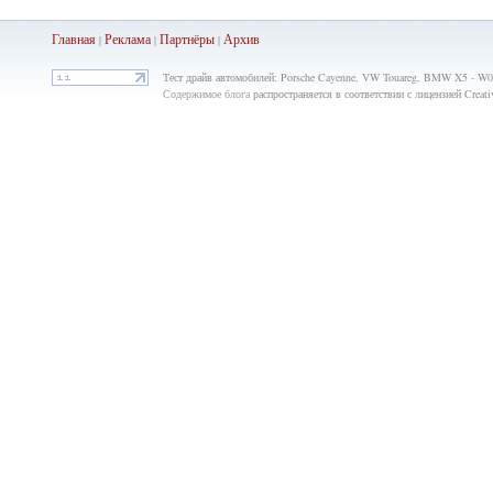
Главная
Реклама
Партнёры
Ар
хив
|
|
|
Тест драйв автомобилей: Porsche Cayenne, VW Touareg, BMW X5 - W04.
Содержимое блога
распространяется в соответствии с лицензией Crea