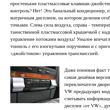
простенькие пластмассовые клавиши-джойстик
контроль? Нет! Это банальный кондиционер, 
матричным дисплеем, на котором деления от
точками. Слева сила воздуха, справа - темпера
таинственной пластмассовой крышечкой с на
управление потоками воздуха! Унылое впечатл
тоннель с его изогнутыми поручнями и с ори
«джойстиком» управления трансмиссией.
Даже понимая факт то
самая дешёвая версия
переключатели дворн
VW предыдущих моде
считывать информаци
дисплея «от VW», дум