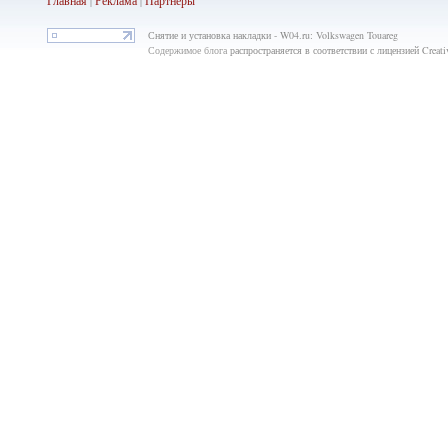
Главная
Реклама
Партнёры
|
|
Снятие и установка накладки - W04.ru: Volkswagen Touareg
Содержимое блога
распространяется в соответствии с лицензией Crea