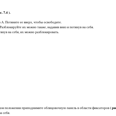
 7.4 ).
 A. Потяните ее вверх, чтобы освободите.
азблокируйте их можно также, надавив вниз и потянув на себя.
янув на себя, их можно разблокировать.
( ри
аком положении приподнимите облицовочную панель в области фиксаторов
а себя.