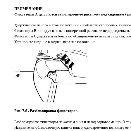
ПРИМЕЧАНИЕ
Фиксаторы A цепляются за поперечную растяжку под сиденьем ( рис.
Удерживайте панель в этом положении и в области стопорных язычков
Фиксаторы B попадут в пазы в поперечной растяжке перед сиденьем. Р
Фиксаторы C держатся за боковую облицовочную панель сиденья, пот
Установите сиденье в заднее, верхнее положение.
Рис. 7.5 . Разблокировка фиксаторов
Разблокируйте фиксаторы нажатием вниз и назад одновременно. В т
Надавите на облицовочную панель вниз и одновременно потяните ее н