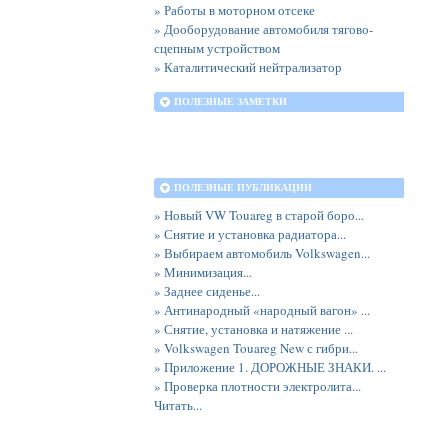
» Работы в моторном отсеке
» Дооборудование автомобиля тягово-
сцепным устройством
» Каталитический нейтрализатор
ПОЛЕЗНЫЕ ЗАМЕТКИ
ПОЛЕЗНЫЕ ПУБЛИКАЦИИ
» Новый VW Touareg в старой боро...
» Снятие и установка радиатора...
» Выбираем автомобиль Volkswagen...
» Минимизация...
» Заднее сиденье...
» Антинародный «народный вагон» ...
» Снятие, установка и натяжение ...
» Volkswagen Touareg New с гибри...
» Приложение 1. ДОРОЖНЫЕ ЗНАКИ. ...
» Проверка плотности электролита...
Читать...