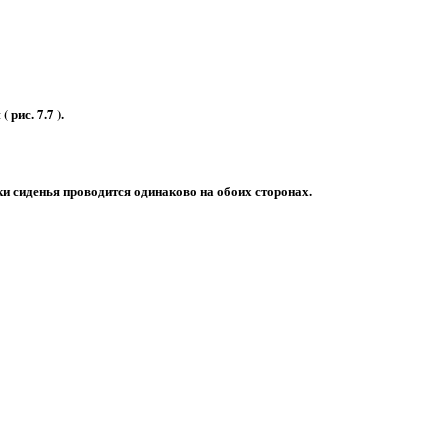
( рис. 7.7 ).
я
и сиденья проводится одинаково на обоих сторонах.