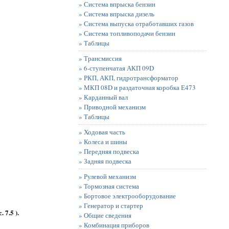
» Система впрыска бензин
» Система впрыска дизель
» Система выпуска отработавших газов
» Система топливоподачи бензин
» Таблицы
» Трансмиссия
» 6-ступенчатая АКП 09D
» РКП, АКП, гидротрансформатор
» МКП 08D и раздаточная коробка Е473
» Карданный вал
» Приводной механизм
» Таблицы
» Ходовая часть
» Колеса и шины
» Передняя подвеска
» Задняя подвеска
» Рулевой механизм
» Тормозная система
» Бортовое электрооборудование
» Генератор и стартер
с. 7.5 ).
» Общие сведения
» Комбинация приборов